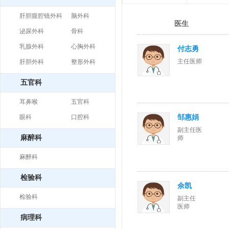
肝胆腹腔镜外科
脑外科
医生
泌尿外科
骨科
乳腺外科
心胸外科
付志勇
主任医师
肝胆外科
整形外科
五官科
耳鼻喉
五官科
眼科
口腔科
邹惠娟
副主任医
麻醉科
师
麻醉科
检验科
佘凯
检验科
副主任
医师
病理科