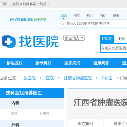
你好 ，欢迎来到健客网上药店！
综合
问答
药品
病症
资讯
找医院
找医
按地区找
按专科找
按疾病找
健康问答
查
当前位置：
找医院
>
医院
>
江西省肿瘤医院
>
B超室
> 门
按科室找推荐医生
江西省肿瘤医
内科
内科
血液科
医院概述
详细介
外科