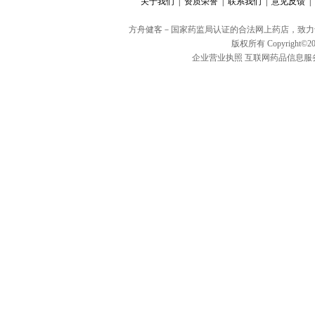
关于我们 |
资质荣誉 |
联系我们 |
意见反馈 |
方舟健客－国家药监局认证的合法网上药店，致力
版权所有 Copyright©20
企业营业执照
互联网药品信息服