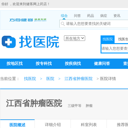
你好 ，欢迎来到健客网上药店！
综合
问答
药品
病症
资讯
找医院
找医
按地区找
按专科找
按疾病找
健康问答
查
当前位置：
找医院
>
医院
>
江西省肿瘤医院
> 医院详情
江西省肿瘤医院
三级甲等
肿瘤
详细介绍
科室列表
推荐
医院概述