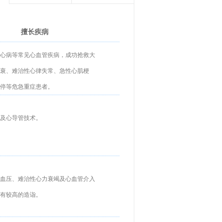
擅长疾病
心病等常见心血管疾病，成功抢救大
衰、难治性心律失常、急性心肌梗
停等危急重症患者。
及心导管技术。
血压、难治性心力衰竭及心血管介入
有较高的造诣。