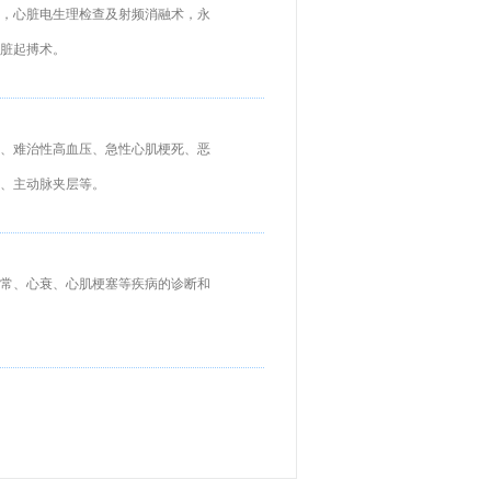
，心脏电生理检查及射频消融术，永
脏起搏术。
、难治性高血压、急性心肌梗死、恶
、主动脉夹层等。
常、心衰、心肌梗塞等疾病的诊断和