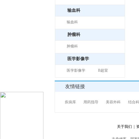
输血科
输血科
肿瘤科
肿瘤科
医学影像学
医学影像学
B超室
友情链接
疾病库
用药指导
美容外科
结合
关于我们 |
资