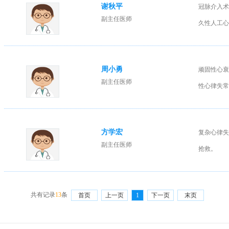
谢秋平
冠脉介入术
副主任医师
久性人工心
周小勇
顽固性心衰
副主任医师
性心律失常
方学宏
复杂心律失
副主任医师
抢救。
共有记录
13
条
首页
上一页
1
下一页
末页