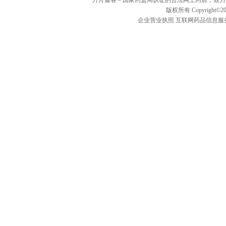
方舟健客－国家药监局认证的合法网上药店，致力
版权所有 Copyright©20
企业营业执照
互联网药品信息服