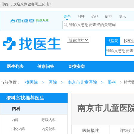
你好 ，欢迎来到健客网上药店！
综合
问答
药品
病症
资讯
找医院
找医
医生列表
健康问答
查找疾病
当前位置：
找医院
>
医院
>
南京市儿童医院
>
眼科
> 推荐
按科室找推荐医生
南京市儿童医
内科
内科
呼吸内科
消化内科
内分泌科
医院概述
详细介