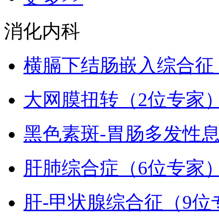
消化内科
横膈下结肠嵌入综合征
大网膜扭转（2位专家
黑色素斑-胃肠多发性息
肝肺综合症（6位专家
肝-甲状腺综合征（9位