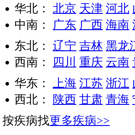
华北：
北京
天津
河北
中南：
广东
广西
海南
东北：
辽宁
吉林
黑龙
西南：
四川
重庆
云南
华东：
上海
江苏
浙江
西北：
陕西
甘肃
青海
按疾病找
更多疾病>>