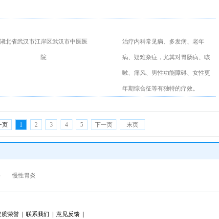
湖北省武汉市江岸区武汉市中医医
治疗内科常见病、多发病、老年
院
病、疑难杂症，尤其对胃肠病、咳
嗽、痛风、男性功能障碍、女性更
年期综合征等有独特的疗效。
一页
1
2
3
4
5
下一页
末页
科
慢性胃炎
质荣誉 |
联系我们 |
意见反馈 |