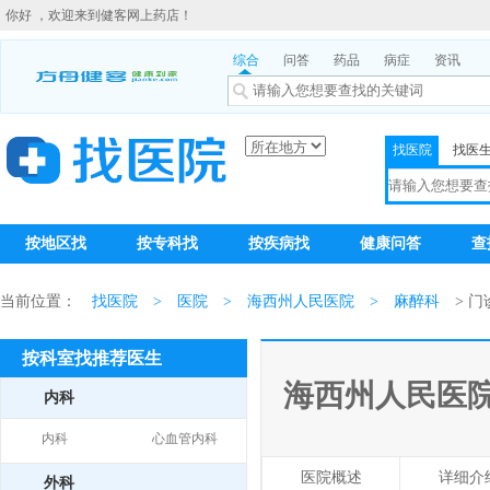
你好 ，欢迎来到健客网上药店！
综合
问答
药品
病症
资讯
找医院
找医
按地区找
按专科找
按疾病找
健康问答
查
当前位置：
找医院
>
医院
>
海西州人民医院
>
麻醉科
> 
按科室找推荐医生
海西州人民医
内科
内科
心血管内科
医院概述
详细介
外科