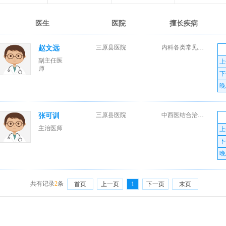
医生
医院
擅长疾病
三原县医院
内科各类常见病及急症。
赵文远
副主任医
上
师
下
晚
三原县医院
中西医结合治疗肝炎、肝硬化、胃肠疾患，慢性肾炎。
张可训
主治医师
上
下
晚
共有记录
2
条
首页
上一页
1
下一页
末页