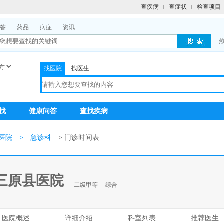
查疾病
查症状
检查项目
答
药品
病症
资讯
找医院
找医生
找
健康问答
查找疾病
医院
>
急诊科
> 门诊时间表
三原县医院
二级甲等
综合
医院概述
详细介绍
科室列表
推荐医生