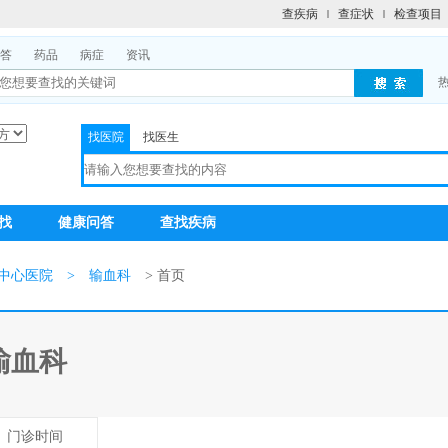
查疾病
查症状
检查项目
答
药品
病症
资讯
找医院
找医生
找
健康问答
查找疾病
中心医院
>
输血科
> 首页
输血科
门诊时间