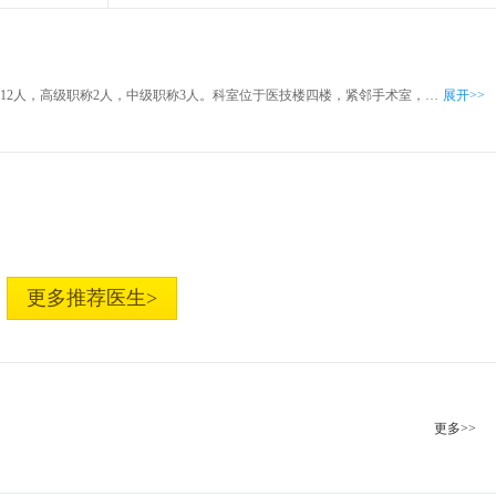
中心医院输血科现有专业技术人员12人，高级职称2人，中级职称3人。科室位于医技楼四楼，紧邻手术室，建筑面积约700平米。拥有输血管理信息系统、美国Abbott和北京科美全自动化学发光仪、海尔血液保存箱、-400C低温冰箱、恒温循环解冻箱、血小板恒温振荡箱、血型标准化离心机（KA-2200SEROMATICTMΠ）等仪器设备，科室实现了实验室信息自动法、操作标准化、临床用血管理规范法。
展开>>
更多推荐医生>
更多>>