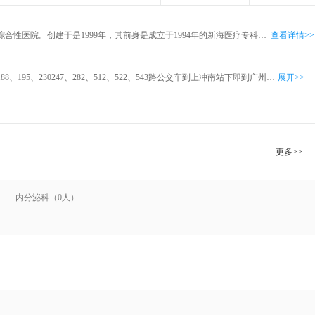
广州紫荆医院是海珠区规模最大的综合性医院。创建于是1999年，其前身是成立于1994年的新海医疗专科中心。医院位于广州市南出口，交通方便。占地面积5000平方米，建筑面积5400平方米，开设医疗床位130攻。特别在甲状腺学科领域，得到了广州军区陆军总院专家的大力支持，打造成为了我国华南地区也是全国重点的国家级甲状腺临床研究基地，广州紫荆医院在国内率先开展“TRG消瘿免疫介入疗法”诊疗，是国家卫生部倡议的实施甲亢规范化诊疗保障甲亢患者的健康权益，更是符合目前甲亢临床诊疗迫切全面规范的需要。 其中两人病房，有卫生间，空调、彩电、太阳能热水器等设施，病房宽敞舒适。门诊设有甲状腺医疗科、内、外、妇、儿、五官、口腔、皮肤、中医等普通诊室和肾病、肝病、脑萎缩、不育不孕、肿瘤、包皮包茎、针灸推拿、脉管炎、乳腺病、医学美容、色斑等10多个专科诊室。辅助科室有中西药房、B超、心电图、放射、CT等科室，临床科室有烧伤手外科、内科（肿瘤）和微创脊柱外科。 重点特色科室介绍&mdash;&mdash;甲状腺医疗科： TRG消瘿免疫介入疗法是在传统疗法的基础上，主要通过“TRG开启甲状腺保护膜--检查分型--调理免疫系统--碘131治疗--巩固调理”五大步骤。能够完全避免单一性服用碘131治疗甲亢所导致的副作用。100%治愈甲亢，全面开启甲亢规范化诊疗新篇章。打造广州紫荆医院成为华南地区甲亢第一品牌医院。 广州军区陆军总医院甲亢诊疗临床基地&mdash;&mdash;广州紫荆医院甲亢治疗中心核医学科室成立于2009年6月，同月被中国医促会评审认证为“国家重点甲状腺疾治疗研究康复基地”。配备标准的碘131储藏、分装和治疗室，分源室和病人所处的房间有专门的通风以及活性炭过滤装置，防护设施完整。完全按放国家规定的放射性工作场所布局设计，各医疗操作人员有专业的辐射防护的教育和培训。以上每一个规范的操作细节，保证数万名甲亢患者治疗的安全性和有效性。
查看详情>>
广州市内可乘5、122、125、139、188、195、230247、282、512、522、543路公交车到上冲南站下即到广州紫荆医院。
展开>>
更多>>
内分泌科（0人）