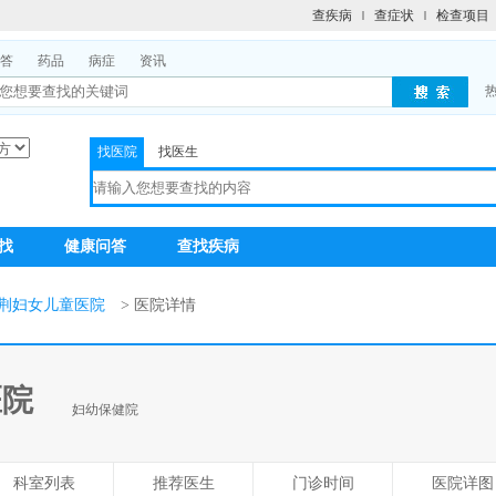
查疾病
查症状
检查项目
答
药品
病症
资讯
找医院
找医生
找
健康问答
查找疾病
荆妇女儿童医院
> 医院详情
医院
妇幼保健院
科室列表
推荐医生
门诊时间
医院详图