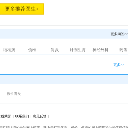
更多推荐医生>
更多问答>
结核病
颈椎
胃炎
计划生育
神经外科
药酒
更多>>
科
慢性胃炎
质荣誉 |
联系我们 |
意见反馈 |
药监局认证的合法网上药店，致力于打造优质、低价、便捷的网上药店和做最值得信