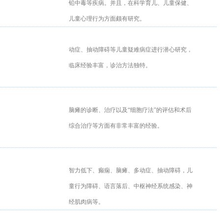
铅中毒等疾病。并且，在科学育儿、儿童保健、
儿童心理行为方面颇有研究。
动症、抽动障碍等儿童疑难病症进行潜心研究，
临床经验丰富，诊治方法独特。
脑瘫的诊断、治疗以及“细胞疗法”的评估和术后
综合治疗等方面有非常丰富的经验。
智力低下、癫痫、脑瘫、多动症、抽动障碍，儿
童行为障碍、语言落后、中枢神经系统感染、神
经肌肉病等。