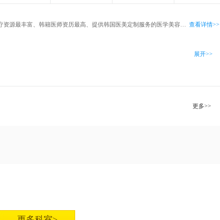
广州紫馨医疗美容医院，是韩国医疗资源最丰富、韩籍医师资历最高、提供韩国医美定制服务的医学美容机构。在韩国美容整形协会和韩国整形外科医师会的鼎力支持下，紫馨整合了中韩医学美容界权威和整形精英，融合了韩国技术优势和中国临床特点，为消费者提供全面的沟通诊断、准确的整形方案和有效的医疗服务。
查看详情>>
展开>>
更多>>
更多科室>