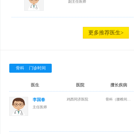
副主任医师
更多推荐医生>
骨科 门诊时间
医生
医院
擅长疾病
鸡西同济医院
骨科（腰椎间盘突出、肩周炎、骨质增生、颈椎病、风湿性关节病）普外、肛肠疾病及烧、烫伤后疤痕切除、美容整形有独到之处。
李国春
主任医师