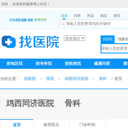
你好 ，欢迎来到健客网上药店！
综合
问答
药品
病症
资讯
找医院
找医
按地区找
按专科找
按疾病找
健康问答
查
当前位置：
找医院
>
医院
>
鸡西同济医院
>
骨科
> 首页
鸡西同济医院
骨科
推荐医生
门诊时间
首页