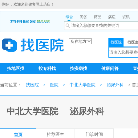
你好 ，欢迎来到健客网上药店！
综合
问答
药品
病症
资讯
找医院
找医
按地区找
按专科找
按疾病找
健康问答
查
当前位置：
找医院
>
医院
>
中北大学医院
>
泌尿外科
> 首
中北大学医院
泌尿外科
推荐医生
门诊时间
首页