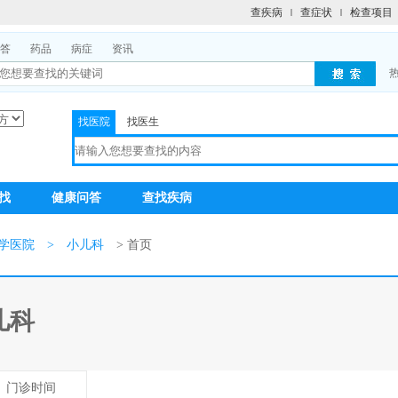
查疾病
查症状
检查项目
答
药品
病症
资讯
找医院
找医生
找
健康问答
查找疾病
学医院
>
小儿科
> 首页
儿科
门诊时间