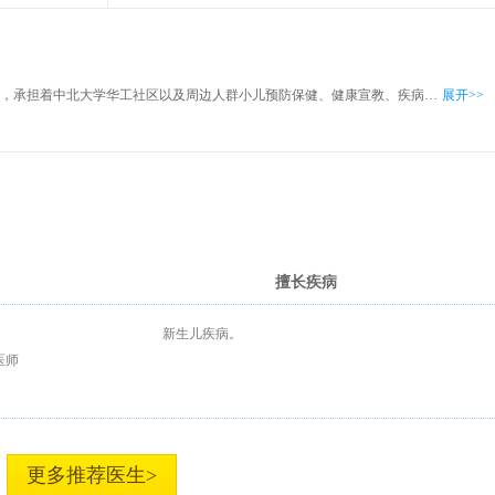
儿科门诊是我院重要门诊科室之一，承担着中北大学华工社区以及周边人群小儿预防保健、健康宣教、疾病诊疗工作。副主任医师长期出门诊，开展小儿呼吸道疾病。
展开>>
擅长疾病
新生儿疾病。
医师
更多推荐医生>